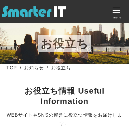
menu
サービス
お役立ち
料金プラン
制作実績
TOP
お知らせ
お役立ち
無料素材ダウンロード
お知らせ
お役立ち情報 Useful
会社案内
Information
お問い合わせ
WEBサイトやSNSの運営に役立つ情報をお届けしま
す。