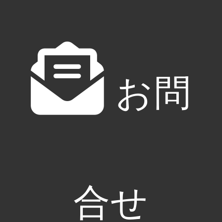
東京都足立区
Menu
Support
SNS
サービス
お問い合わせ
Googleマップ
お問
制作実績
サイトマップ
Instagram
無料素材ダウン
プライバシーポ
X
ロード
リシー
Facebook
お知らせ
Youtube
会社案内
ameba ownd
ameblo
LINE
合せ
SHIMIZU TRADING CORPORATION
All Rights Reserved.
SmarterIT is a brand operated by SHIMIZU TRADING